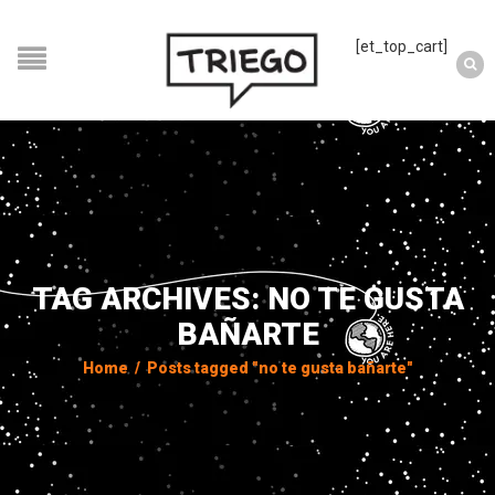
[et_top_cart]
TAG ARCHIVES: NO TE GUSTA
BAÑARTE
Home
/
Posts tagged "no te gusta bañarte"