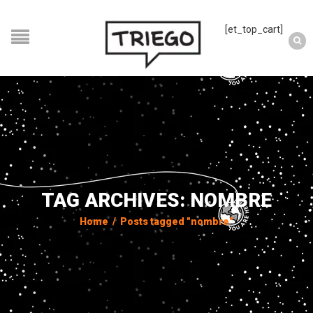
[et_top_cart]
TAG ARCHIVES: NOMBRE
Home
/
Posts tagged "nombre"