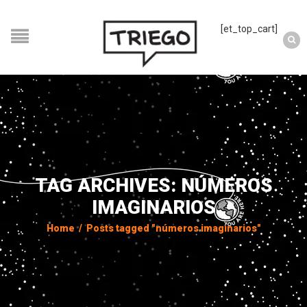
[et_top_cart]
TAG ARCHIVES: NÚMEROS
IMAGINARIOS
Home
/
Posts tagged "números imaginarios"