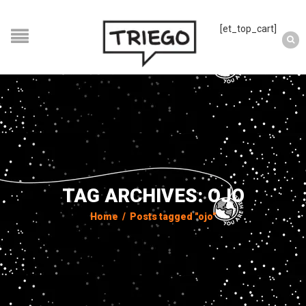
[et_top_cart]
TAG ARCHIVES: OJO
Home
/
Posts tagged "ojo"