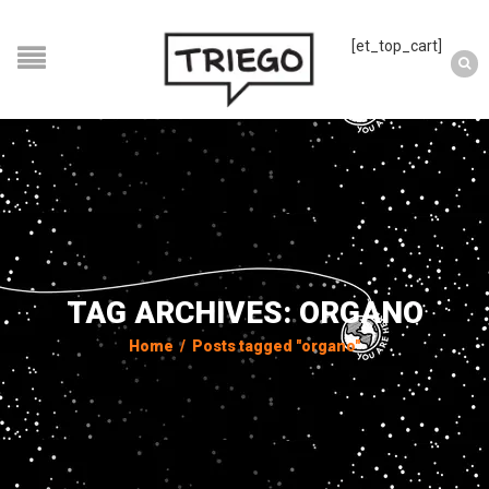
[et_top_cart]
TAG ARCHIVES: ORGANO
Home
/
Posts tagged "organo"