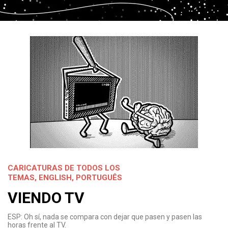
CARICATURAS DE TODOS LOS
TEMAS
,
ENGLISH
,
PORTUGUÊS
VIENDO TV
ESP: Oh sí, nada se compara con dejar que pasen y pasen las
horas frente al TV.