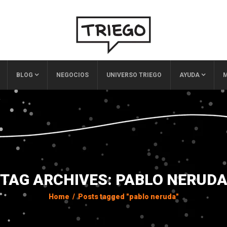
BLOG
NEGOCIOS
UNIVERSO TRIEGO
AYUDA
M
TAG ARCHIVES: PABLO NERUD
Home
/
Posts tagged "pablo neruda"