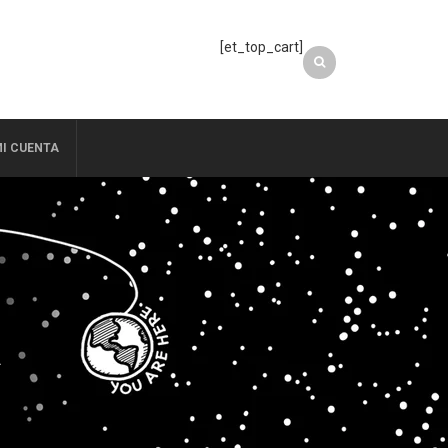
[et_top_cart]
I CUENTA
A