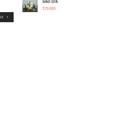
MAR SPA
$
70.000
ÁS