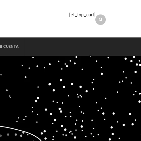
[et_top_cart]
I CUENTA