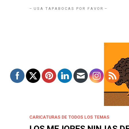
– U S A T A P A B O C A S P O R F A V O R –
CARICATURAS DE TODOS LOS TEMAS
LOS MEJORES NINJAS D