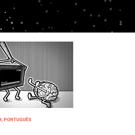
H
,
PORTUGUÊS