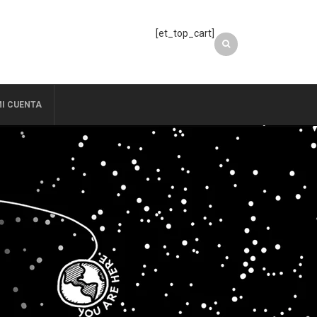
[et_top_cart]
I CUENTA