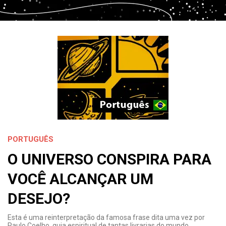
PORTUGUÊS
O UNIVERSO CONSPIRA PARA
VOCÊ ALCANÇAR UM
DESEJO?
Esta é uma reinterpretação da famosa frase dita uma vez por
Paulo Coelho, guia espiritual de tantas livrarias do mundo.