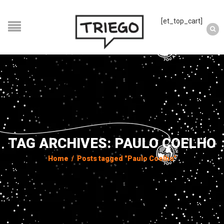
[et_top_cart]
TAG ARCHIVES: PAULO COELHO
Home
/
Posts tagged "Paulo Coelho"