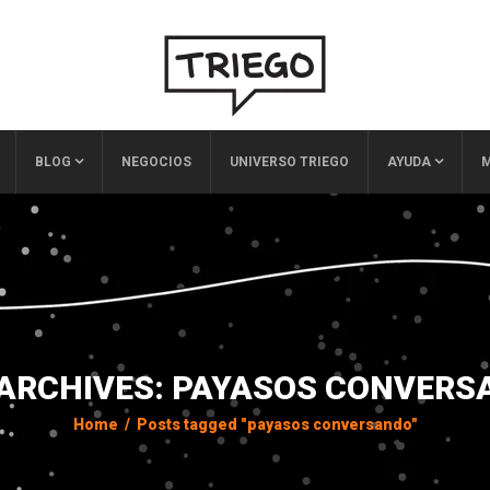
BLOG
NEGOCIOS
UNIVERSO TRIEGO
AYUDA
M
 ARCHIVES: PAYASOS CONVERS
Home
/
Posts tagged "payasos conversando"