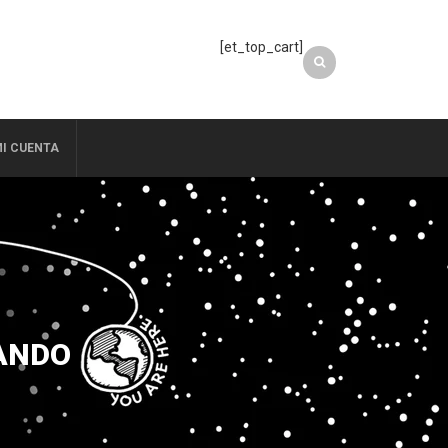
[et_top_cart]
I CUENTA
ANDO