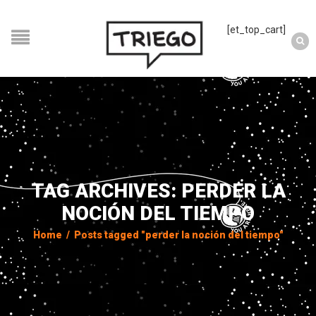
[et_top_cart]
TAG ARCHIVES: PERDER LA
NOCIÓN DEL TIEMPO
Home
/
Posts tagged "perder la noción del tiempo"