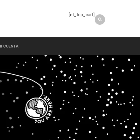
[et_top_cart]
I CUENTA