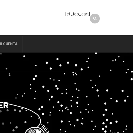
[et_top_cart]
I CUENTA
ER