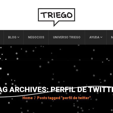
BLOG
NEGOCIOS
UNIVERSO TRIEGO
AYUDA
M
AG ARCHIVES: PERFIL DE TWITT
Home
/
Posts tagged "perfil de twitter"