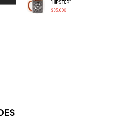
"HIPSTER"
$
35.000
EDES