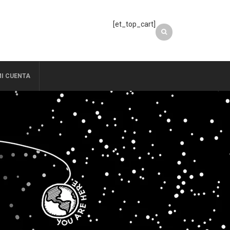
[et_top_cart]
I CUENTA