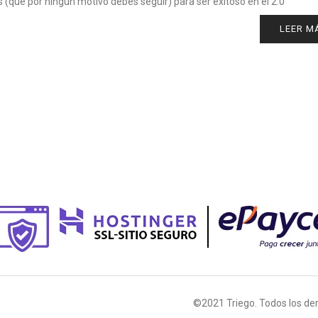
 (que por ningún motivo debes seguir) para ser exitoso en el 2.0
LEER M
©2021 Triego. Todos los de