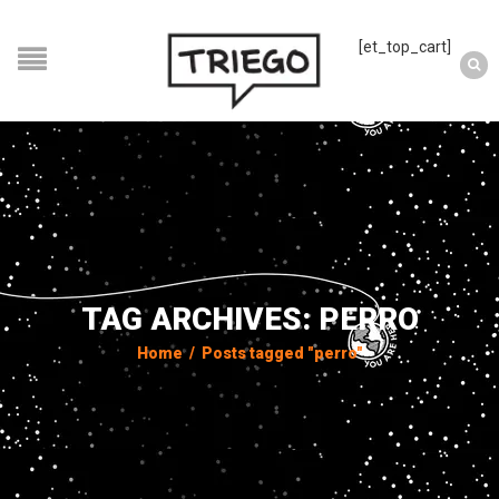
[et_top_cart]
TAG ARCHIVES: PERRO
Home
/
Posts tagged "perro"