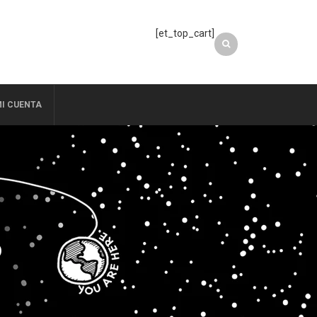
[et_top_cart]
I CUENTA
D