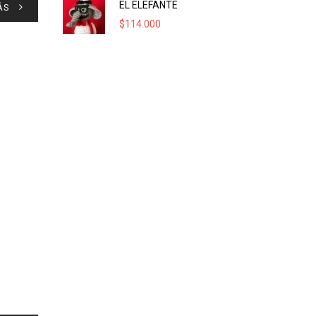
EL ELEFANTE
ÁS
$
114.000