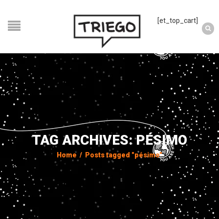
[et_top_cart]
TAG ARCHIVES: PÉSIMO
Home
/
Posts tagged "pésimo"