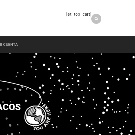
[et_top_cart]
I CUENTA
ACOS