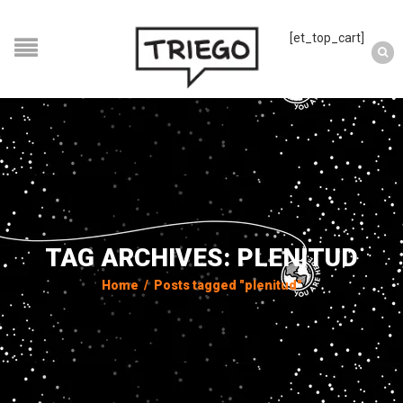
[et_top_cart]
TAG ARCHIVES: PLENITUD
Home
/
Posts tagged "plenitud"