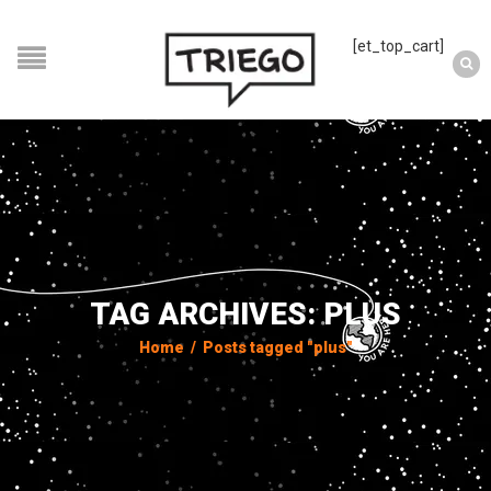
[et_top_cart]
TAG ARCHIVES: PLUS
Home
/
Posts tagged "plus"