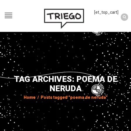
[et_top_cart]
TAG ARCHIVES: POEMA DE
NERUDA
Home
/
Posts tagged "poema de neruda"