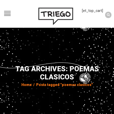
[et_top_cart]
TAG ARCHIVES: POEMAS
CLASICOS
Home
/
Posts tagged "poemas clasicos"