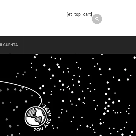
[et_top_cart]
I CUENTA