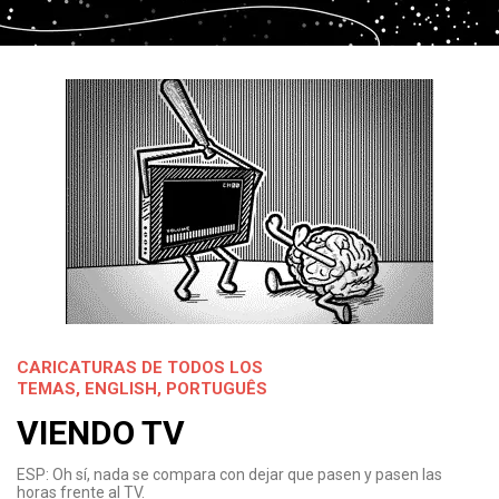
CARICATURAS DE TODOS LOS
TEMAS
,
ENGLISH
,
PORTUGUÊS
VIENDO TV
ESP: Oh sí, nada se compara con dejar que pasen y pasen las
horas frente al TV.