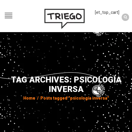
[et_top_cart]
TAG ARCHIVES: PSICOLOGÍA
INVERSA
Home
/
Posts tagged "psicología inversa"