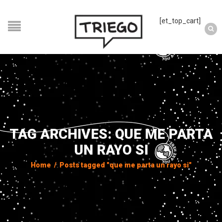
[et_top_cart]
TAG ARCHIVES: QUE ME PARTA
UN RAYO SI
Home
/
Posts tagged "que me parta un rayo si"