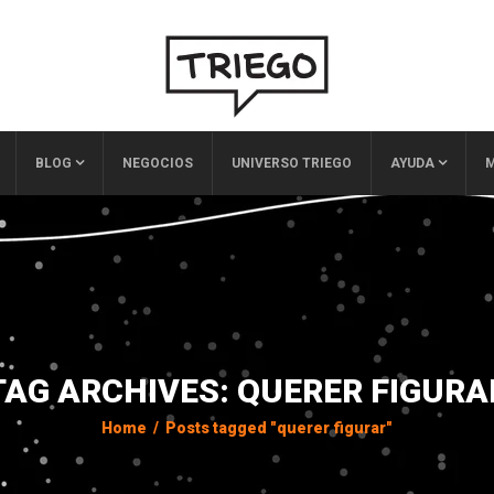
BLOG
NEGOCIOS
UNIVERSO TRIEGO
AYUDA
M
TAG ARCHIVES: QUERER FIGURA
Home
/
Posts tagged "querer figurar"