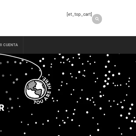
[et_top_cart]
I CUENTA
R