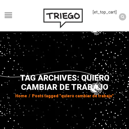
[et_top_cart]
TAG ARCHIVES: QUIERO
CAMBIAR DE TRABAJO
Home
/
Posts tagged "quiero cambiar de trabajo"