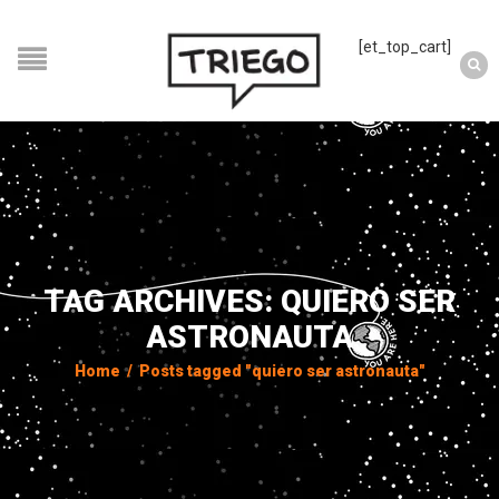
[et_top_cart]
TAG ARCHIVES: QUIERO SER
ASTRONAUTA
Home
/
Posts tagged "quiero ser astronauta"