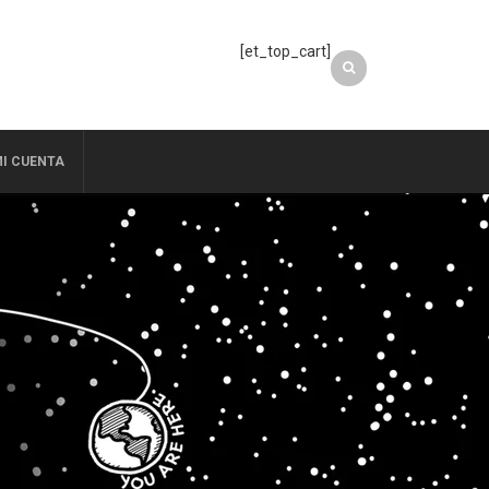
[et_top_cart]
I CUENTA