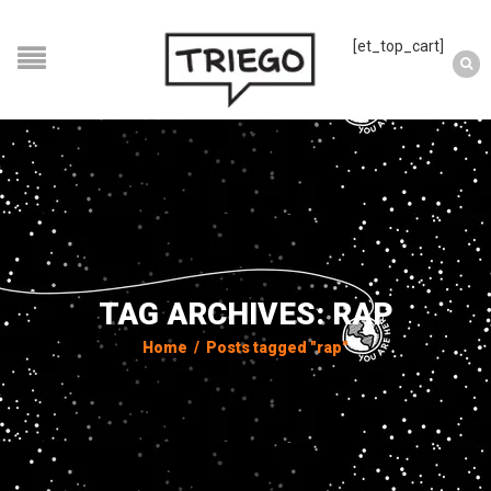
[et_top_cart]
TAG ARCHIVES: RAP
Home
/
Posts tagged "rap"