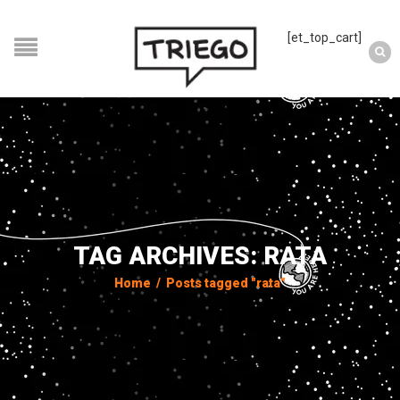
[et_top_cart]
TAG ARCHIVES: RATA
Home
/
Posts tagged "rata"