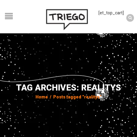
[et_top_cart]
TAG ARCHIVES: REALITYS
Home
/
Posts tagged "realitys"