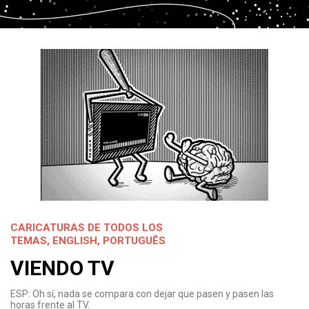
CARICATURAS DE TODOS LOS
TEMAS
,
ENGLISH
,
PORTUGUÊS
VIENDO TV
ESP: Oh sí, nada se compara con dejar que pasen y pasen las
horas frente al TV.