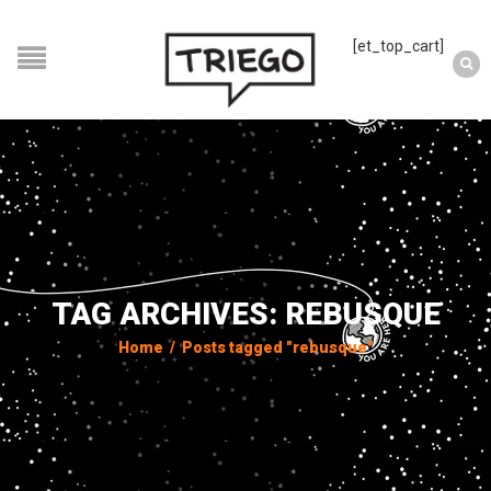
[et_top_cart]
TAG ARCHIVES: REBUSQUE
Home
/
Posts tagged "rebusque"