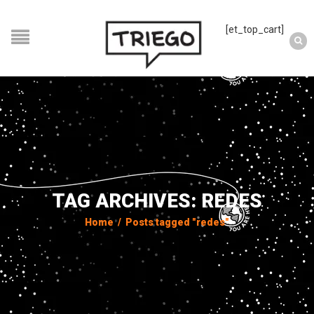
[et_top_cart]
TAG ARCHIVES: REDES
Home
/
Posts tagged "redes"