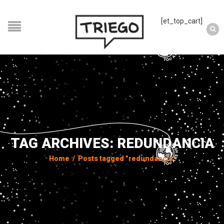
[et_top_cart]
TAG ARCHIVES: REDUNDANCIA
Home
/
Posts tagged "redundancia"