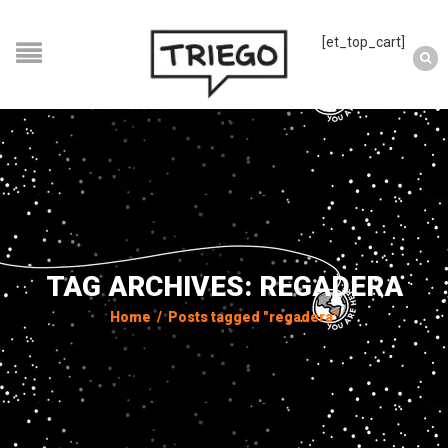
[et_top_cart]
TAG ARCHIVES: REGADERA
Home
/
Posts tagged "regadera"