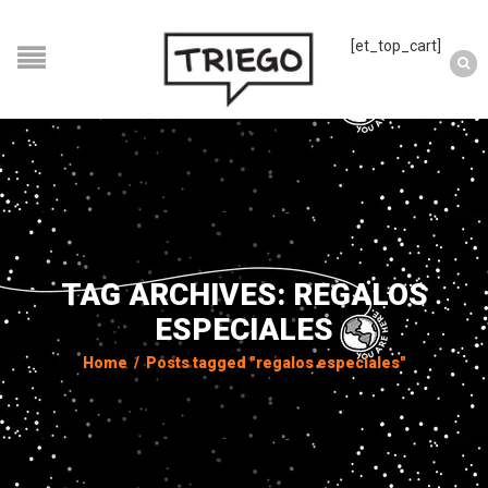
[et_top_cart]
TAG ARCHIVES: REGALOS
ESPECIALES
Home
/
Posts tagged "regalos especiales"