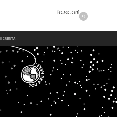
[et_top_cart]
I CUENTA