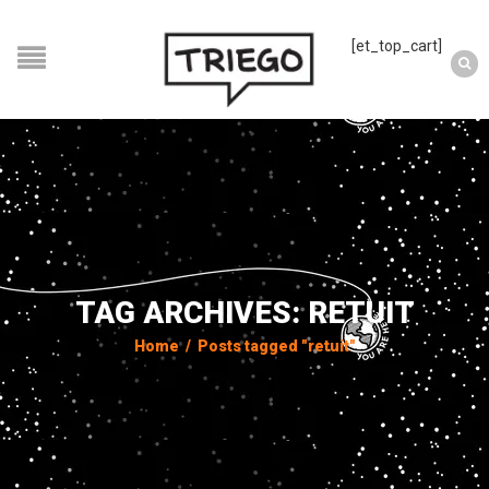
[et_top_cart]
TAG ARCHIVES: RETUIT
Home
/
Posts tagged "retuit"