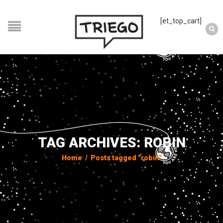
[et_top_cart]
TAG ARCHIVES: ROBIN
Home
/
Posts tagged "robin"