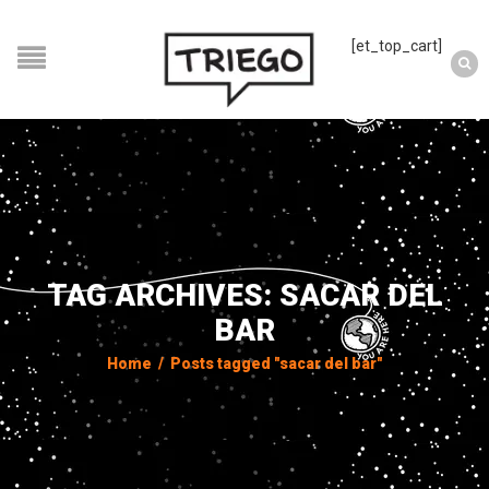
[et_top_cart]
TAG ARCHIVES: SACAR DEL
BAR
Home
/
Posts tagged "sacar del bar"