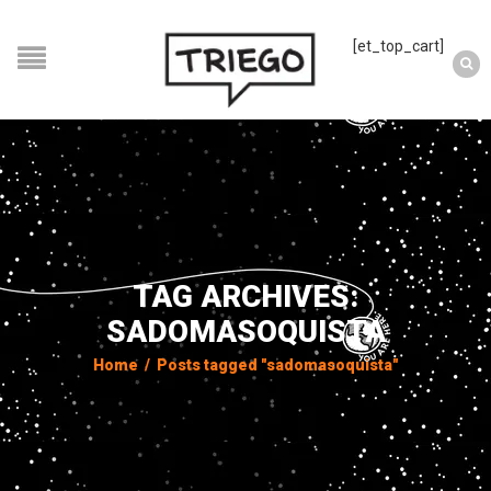
[et_top_cart]
TAG ARCHIVES:
SADOMASOQUISTA
Home
/
Posts tagged "sadomasoquista"