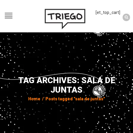
[et_top_cart]
TAG ARCHIVES: SALA DE
JUNTAS
Home
/
Posts tagged "sala de juntas"