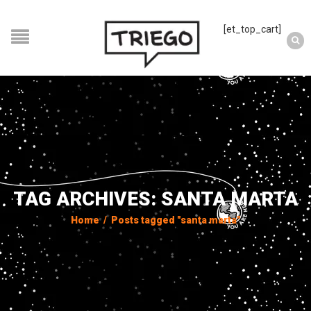
[et_top_cart]
TAG ARCHIVES: SANTA MARTA
Home
/
Posts tagged "santa marta"