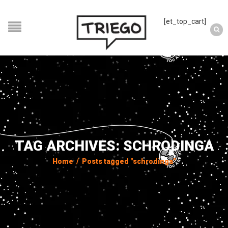
[et_top_cart]
TAG ARCHIVES: SCHRODINGA
Home
/
Posts tagged "schrodinga"