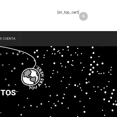
[et_top_cart]
I CUENTA
NTOS