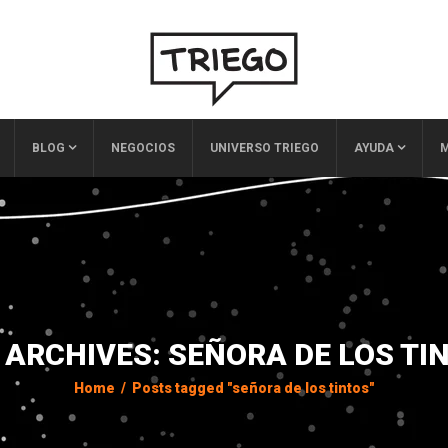
BLOG
NEGOCIOS
UNIVERSO TRIEGO
AYUDA
M
 ARCHIVES: SEÑORA DE LOS TI
Home
/
Posts tagged "señora de los tintos"