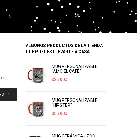
ALGUNOS PRODUCTOS DE LA TIENDA
QUE PUEDES LLEVARTE A CASA:
MUG PERSONALIZABLE
"AMO EL CAFÉ"
 una
$
35.000
ÁS
MUG PERSONALIZABLE
"HIPSTER"
$
35.000
MUG CERÁMICA - ZOO