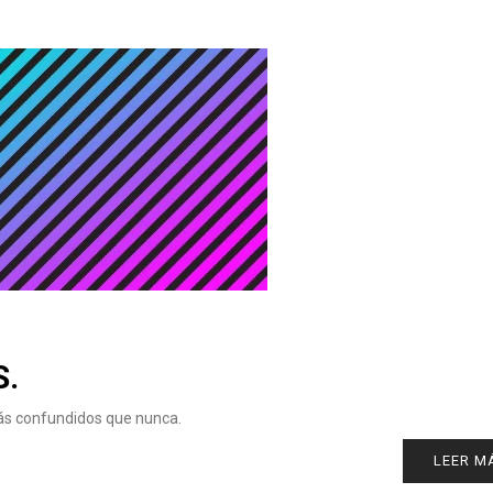
S.
más confundidos que nunca.
LEER M