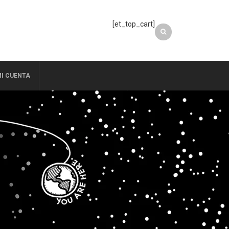
[et_top_cart]
I CUENTA