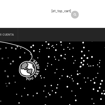
[et_top_cart]
I CUENTA