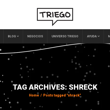
BLOG
NEGOCIOS
UNIVERSO TRIEGO
AYUDA
M
TAG ARCHIVES: SHRECK
Home
/
Posts tagged "shreck"