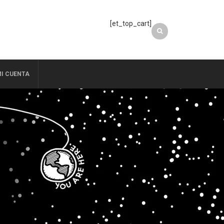
[et_top_cart]
I CUENTA